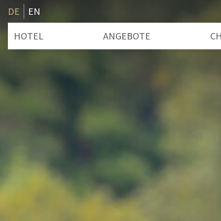
DE
EN
HOTEL
ANGEBOTE
CH
Zimmer & Preise
B
Badeplatz
S
Leistungen
Entschleunigung
Wissenswertes
Advent
Gutschein
Geschichte