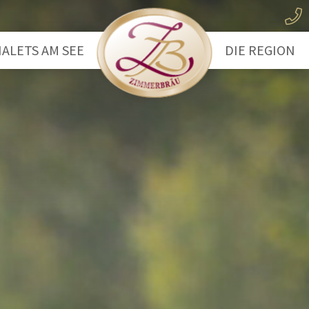
ALETS AM SEE
DIE REGION
ootshaus
Der Wolfgan
eechalet
Das Salzkam
Wandern
Wassersport
Radfahren
Ausflugsziele
Winterwande