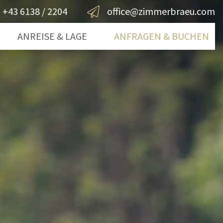
+43 6138 / 2204
office@zimmerbraeu.com
ANREISE & LAGE
ANFRAGEN & BUCHEN
gsee
Anfragen
mergut
Buchen
rn