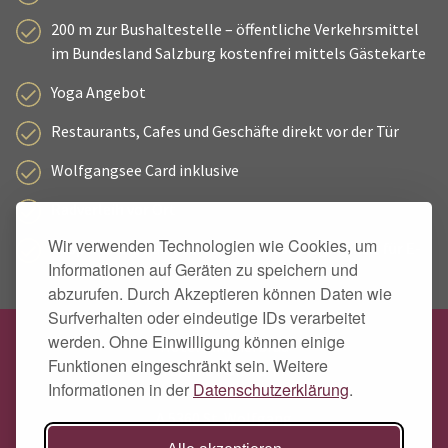
200 m zur Bushaltestelle – öffentliche Verkehrsmittel
im Bundesland Salzburg kostenfrei mittels Gästekarte
Yoga Angebot
Restaurants, Cafes und Geschäfte direkt vor der Tür
Wolfgangsee Card inklusive
Radverleih vor Ort
Wir verwenden Technologien wie Cookies, um
Absperrbarer Fahrradraum mit Lademöglichkeit für E-
Informationen auf Geräten zu speichern und
Bikes
abzurufen. Durch Akzeptieren können Daten wie
Surfverhalten oder eindeutige IDs verarbeitet
werden. Ohne Einwilligung können einige
Hotel Zimmerbräu
Funktionen eingeschränkt sein. Weitere
Familie Pöllmann
Informationen in der
Datenschutzerklärung
.
Markt 89
A 5360 St. Wolfgang