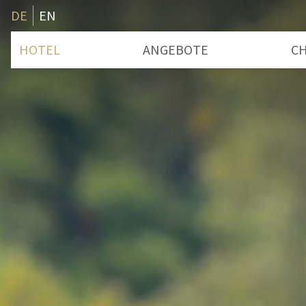
DE
EN
HOTEL
ANGEBOTE
CH
Zimmer & Preise
B
Badeplatz
S
Leistungen
Entschleunigung
Wissenswertes
Advent
Gutschein
Geschichte