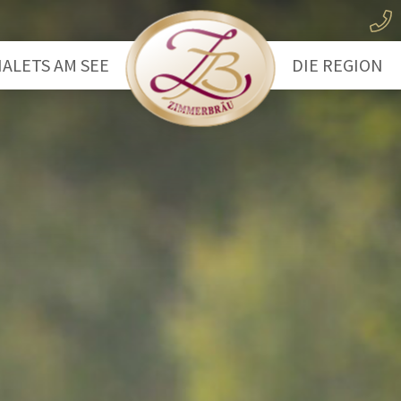
ALETS AM SEE
DIE REGION
ootshaus
Der Wolfgan
eechalet
Das Salzkam
Wandern
Wassersport
Radfahren
Ausflugsziele
Winterwande