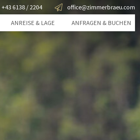
+43 6138 / 2204
office@zimmerbraeu.com
ANREISE & LAGE
ANFRAGEN & BUCHEN
gsee
Anfragen
mergut
Buchen
rn