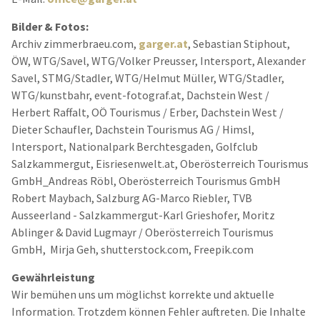
Bilder & Fotos:
Archiv zimmerbraeu.com,
garger.at
,
Sebastian Stiphout,
ÖW, WTG/Savel, WTG/Volker Preusser, Intersport, Alexander
Savel, STMG/Stadler, WTG/Helmut Müller, WTG/Stadler,
WTG/kunstbahr, event-fotograf.at, Dachstein West /
Herbert Raffalt, OÖ Tourismus / Erber, Dachstein West /
Dieter Schaufler, Dachstein Tourismus AG / Himsl,
Intersport, Nationalpark Berchtesgaden, Golfclub
Salzkammergut, Eisriesenwelt.at, Oberösterreich Tourismus
GmbH_Andreas Röbl, Oberösterreich Tourismus GmbH
Robert Maybach, Salzburg AG-Marco Riebler, TVB
Ausseerland - Salzkammergut-Karl Grieshofer, Moritz
Ablinger & David Lugmayr / Oberösterreich Tourismus
GmbH, Mirja Geh, shutterstock.com, Freepik.com
Gewährleistung
Wir bemühen uns um möglichst korrekte und aktuelle
Information. Trotzdem können Fehler auftreten. Die Inhalte