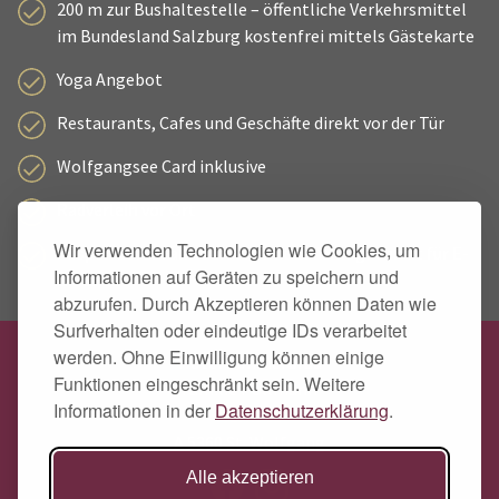
200 m zur Bushaltestelle – öffentliche Verkehrsmittel
im Bundesland Salzburg kostenfrei mittels Gästekarte
Yoga Angebot
Restaurants, Cafes und Geschäfte direkt vor der Tür
Wolfgangsee Card inklusive
Radverleih vor Ort
Wir verwenden Technologien wie Cookies, um
Absperrbarer Fahrradraum mit Lademöglichkeit für E-
Informationen auf Geräten zu speichern und
Bikes
abzurufen. Durch Akzeptieren können Daten wie
Surfverhalten oder eindeutige IDs verarbeitet
werden. Ohne Einwilligung können einige
Hotel Zimmerbräu
Funktionen eingeschränkt sein. Weitere
Familie Pöllmann
Informationen in der
Datenschutzerklärung
.
Markt 89
A 5360 St. Wolfgang
Alle akzeptieren