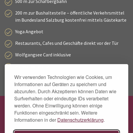
500 m zur Schafbergbahn
200 m zur Bushaltestelle – öffentliche Verkehrsmittel
im Bundesland Salzburg kostenfrei mittels Gästekarte
Yoga Angebot
Restaurants, Cafes und Geschäfte direkt vor der Tür
Wolfgangsee Card inklusive
Radverleih vor Ort
Wir verwenden Technologien wie Cookies, um
Absperrbarer Fahrradraum mit Lademöglichkeit für E-
Informationen auf Geräten zu speichern und
Bikes
abzurufen. Durch Akzeptieren können Daten wie
Surfverhalten oder eindeutige IDs verarbeitet
werden. Ohne Einwilligung können einige
Hotel Zimmerbräu
Funktionen eingeschränkt sein. Weitere
Familie Pöllmann
Informationen in der
Datenschutzerklärung
.
Markt 89
A 5360 St. Wolfgang