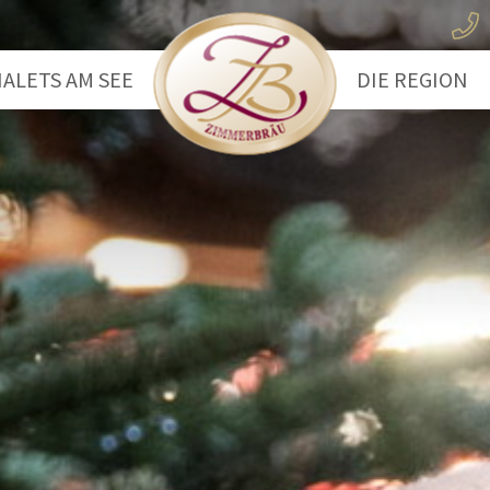
ALETS AM SEE
DIE REGION
ootshaus
Der Wolfgan
eechalet
Das Salzkam
Wandern
Wassersport
Radfahren
Ausflugsziele
Winterwande