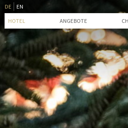
DE
EN
HOTEL
ANGEBOTE
CH
Zimmer & Preise
B
Badeplatz
S
Leistungen
Entschleunigung
Wissenswertes
Advent
Gutschein
Geschichte