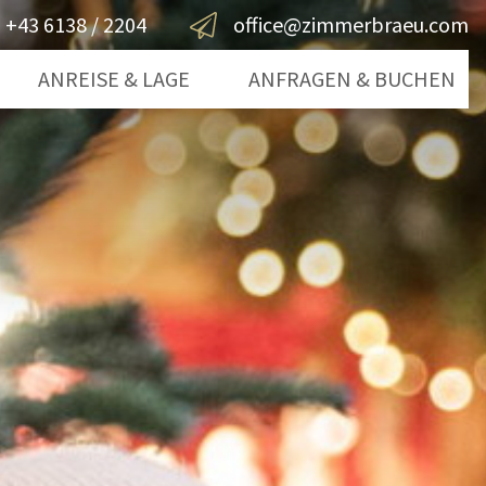
+43 6138 / 2204
office@zimmerbraeu.com
ANREISE & LAGE
ANFRAGEN & BUCHEN
gsee
Anfragen
mergut
Buchen
rn