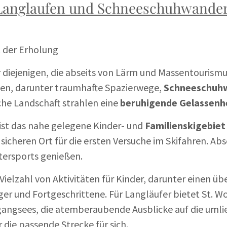
Langlaufen und Schneeschuhwandern
t der Erholung
für diejenigen, die abseits von Lärm und Massentouris
äten, darunter traumhafte Spazierwege,
Schneeschuh
che Landschaft strahlen eine
beruhigende Gelassenh
 ist das nahe gelegene Kinder- und
Familienskigebie
sicheren Ort für die ersten Versuche im Skifahren. Abs
tersports genießen.
ielzahl von Aktivitäten für Kinder, darunter einen ü
ger und Fortgeschrittene. Für Langläufer bietet St.
angsees, die atemberaubende Ausblicke auf die umli
r die passende Strecke für sich.