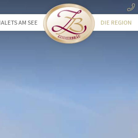
ALETS AM SEE
DIE REGION
ootshaus
Der Wolfgan
eechalet
Das Salzkam
Wandern
Wassersport
Radfahren
Ausflugsziele
Winterwande