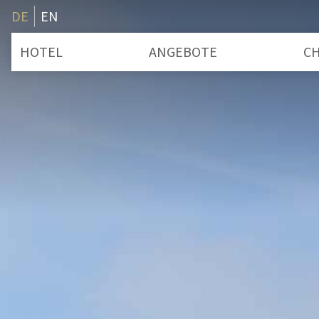
DE
EN
HOTEL
ANGEBOTE
CH
Zimmer & Preise
B
Badeplatz
S
Leistungen
Entschleunigung
Wissenswertes
Advent
Gutschein
Geschichte